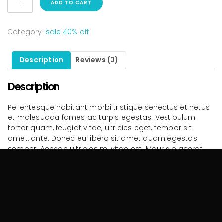
ADD TO CART
Category:
sale 40% off
Description
Reviews (0)
Description
Pellentesque habitant morbi tristique senectus et netus
et malesuada fames ac turpis egestas. Vestibulum
tortor quam, feugiat vitae, ultricies eget, tempor sit
amet, ante. Donec eu libero sit amet quam egestas
semper. Aenean ultricies mi vitae est. Mauris placerat
eleifend leo.
Related products