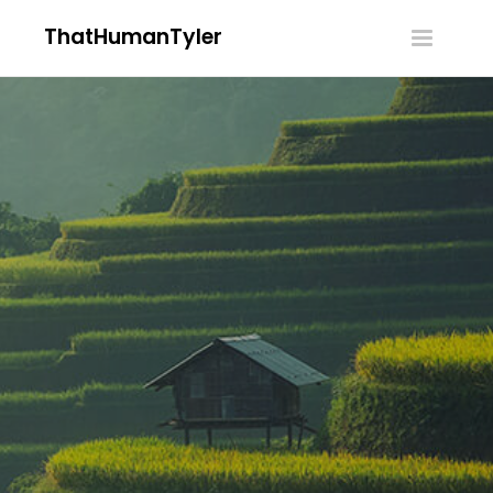
ThatHumanTyler
Toggle
navigatio